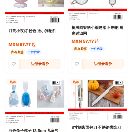
枪黑圆管柄小茶隔器 不锈钢 厨
月亮小夜灯 粉色 送小狗配件
房过滤网
MXN 5?.?? 起
MXN 9?.?? 起
库存紧张
一件代发
库存紧张
一件代发
登录看价
登录看价
热销
热销
🇲🇽
🇲🇽
8寸锯齿面包刀 不锈钢烘焙刀
白色兔子梳子 13.5cm 儿童气