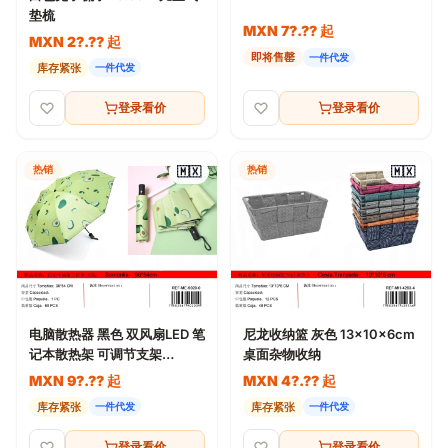
垫梳
MXN 7?.?? 起
MXN 2?.?? 起
即将售罄
一件代发
库存紧张
一件代发
登录看价
登录看价
热销
热销
🇲🇽
🇲🇽
电脑散热器 黑色 双风扇LED 笔
尼龙收纳篮 灰色 13x10x6cm
记本散热架 可调节支架
桌面杂物收纳
35.5×26.5cm
MXN 9?.?? 起
MXN 4?.?? 起
库存紧张
库存紧张
一件代发
一件代发
登录看价
登录看价