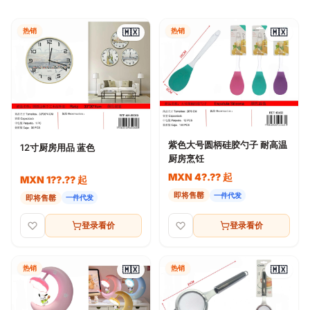
热销
热销
🇲🇽
🇲🇽
紫色大号圆柄硅胶勺子 耐高温
12寸厨房用品 蓝色
厨房烹饪
MXN 4?.?? 起
MXN 1??.?? 起
即将售罄
一件代发
即将售罄
一件代发
登录看价
登录看价
热销
热销
🇲🇽
🇲🇽