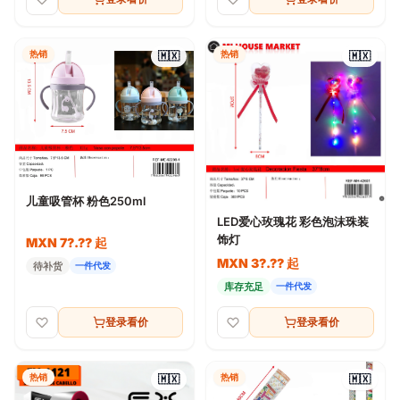
热销
热销
🇲🇽
🇲🇽
儿童吸管杯 粉色250ml
LED爱心玫瑰花 彩色泡沫珠装
饰灯
MXN 7?.?? 起
MXN 3?.?? 起
待补货
一件代发
库存充足
一件代发
登录看价
登录看价
热销
热销
🇲🇽
🇲🇽