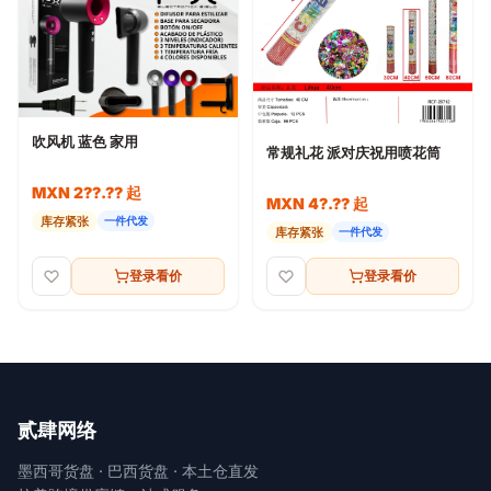
吹风机 蓝色 家用
常规礼花 派对庆祝用喷花筒
MXN 2??.?? 起
MXN 4?.?? 起
库存紧张
一件代发
库存紧张
一件代发
登录看价
登录看价
贰肆网络
墨西哥货盘 · 巴西货盘 · 本土仓直发