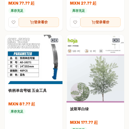
MXN 7?.?? 起
MXN 2?.?? 起
库存充足
库存充足
登录看价
登录看价
🇲🇽
🇲🇽
铁柄单齿弯锯 五金工具
MXN 8?.?? 起
波斯草白绿
库存充足
MXN 1??.?? 起