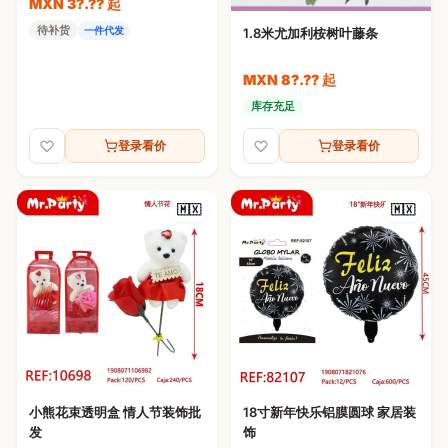
MXN 3?.?? 起
待补货
一件代发
1.8米尤加利桉树叶藤条
MXN 8?.?? 起
库存充足
登录看价
登录看价
🇲🇽
🇲🇽
小熊花束透明盒 情人节装饰批
18寸新年快乐铝膜圆球 家居装
发
饰