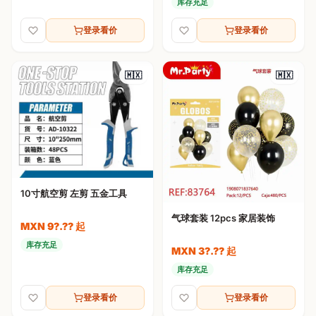
库存充足
登录看价
登录看价
🇲🇽
🇲🇽
10寸航空剪 左剪 五金工具
气球套装 12pcs 家居装饰
MXN 9?.?? 起
库存充足
MXN 3?.?? 起
库存充足
登录看价
登录看价