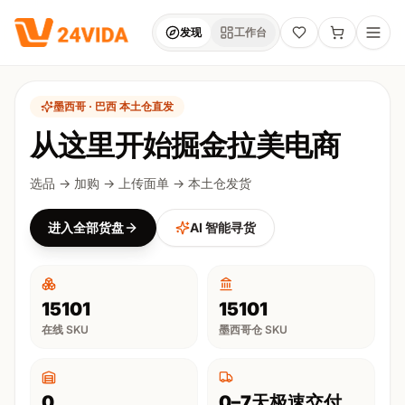
跳转到主内容
发现
工作台
墨西哥 · 巴西 本土仓直发
从这里开始掘金拉美电商
选品 → 加购 → 上传面单 → 本土仓发货
进入全部货盘
AI 智能寻货
15101
15101
在线 SKU
墨西哥仓 SKU
0
0–7天极速交付